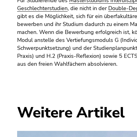
Für Studierende des
Masterstudiums Interdiszip
(Zugriffstaste
Geschlechterstudien
, die nicht in der
Double-Deg
5)
gibt es die Möglichkeit, sich für ein überfakult
Zu
bewerben und ihr Studium dadurch zu einem Ma
den
Seiteneinstellungen
machen. Wenn die Bewerbung erfolgreich ist, k
(Benutzer/Sprache)
Modul anstelle des Vertiefungsmoduls G (Indivi
(Zugriffstaste
Schwerpunktsetzung) und der Studienplanpunkt
8)
Praxis) und H.2 (Praxis-Reflexion) sowie 5 E
Zur
aus den freien Wahlfächern absolvieren.
Suche
(Zugriffstaste
9)
Ende
dieses
Weitere Artikel
Seitenbereichs.
Zur
Übersicht
der