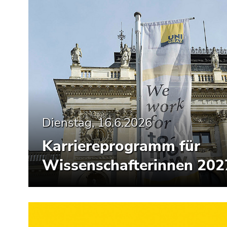
Seitenbereiche
Dienstag, 16.6.2026
Karriereprogramm für
Wissenschafterinnen 202