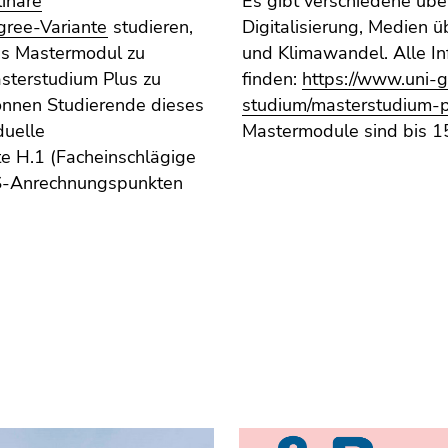
linäre
Es gibt verschiedene üb
ree-Variante
studieren,
Digitalisierung, Medien ü
äres Mastermodul zu
und Klimawandel. Alle In
sterstudium Plus zu
finden:
https://www.uni-g
önnen Studierende dieses
studium/masterstudium-p
duelle
Mastermodule sind bis 1
e H.1 (Facheinschlägige
CTS-Anrechnungspunkten