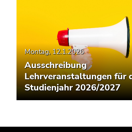
Montag, 12.1.2026
Ausschreibung
Lehrveranstaltungen für 
Studienjahr 2026/2027
Beginn
Ende
Ende