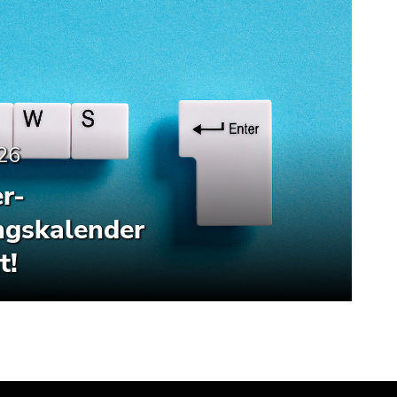
26
r-
ngskalender
t!