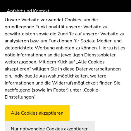
Anfahrt und Kontakt
Kommunikation und Öffentlichkeitsarbeit
Unsere Website verwendet Cookies, um die
grundlegende Funktionalität unserer Website zu
Moodle
gewährleisten sowie die Zugriffe auf unserer Website zu
UNIGRAZonline
analysieren bzw. um Funktionen für Soziale Medien und
Impressum
zielgerichtete Werbung anbieten zu können. Hierzu ist es
Datenschutzerklärung
nötig Informationen an die jeweiligen Dienstanbieter
Cookie-Einstellungen
weiterzugeben. Mit dem Klick auf „Alle Cookies
Barrierefreiheitserklärung
akzeptieren“ willigen Sie in diese Datenverarbeitungen
ein. Individuelle Auswahlmöglichkeiten, weitere
Informationen und die Widerrufsmöglichkeit finden Sie
nachfolgend (sowie im Footer) unter „Cookie-
Wetterstation
Uni Graz
Einstellungen“.
Alle Cookies akzeptieren
Nur notwendige Cookies akzeptieren