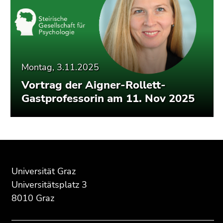
Montag, 3.11.2025
Vortrag der Aigner-Rollett-
Gastprofessorin am 11. Nov 2025
Beginn
Ende
Ende
des
dieses
dieses
Seitenbereichs:
Seitenbereichs.
Seitenbereichs.
Universität Graz
Zusatzinformationen:
Zur
Zur
Universitätsplatz 3
Übersicht
Übersicht
8010 Graz
der
der
Seitenbereiche
Seitenbereiche