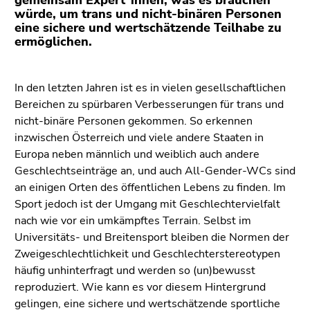
gemeinsam Expert*innen, was es brauchen
(Zugriffstaste
würde, um trans und nicht-binären Personen
5)
eine sichere und wertschätzende Teilhabe zu
Zu
ermöglichen.
den
Seiteneinstellungen
(Benutzer/Sprache)
In den letzten Jahren ist es in vielen gesellschaftlichen
(Zugriffstaste
Bereichen zu spürbaren Verbesserungen für trans und
8)
nicht-binäre Personen gekommen. So erkennen
Zur
inzwischen Österreich und viele andere Staaten in
Suche
Europa neben männlich und weiblich auch andere
(Zugriffstaste
Geschlechtseinträge an, und auch All-Gender-WCs sind
9)
an einigen Orten des öffentlichen Lebens zu finden. Im
Sport jedoch ist der Umgang mit Geschlechtervielfalt
Ende
nach wie vor ein umkämpftes Terrain. Selbst im
dieses
Universitäts- und Breitensport bleiben die Normen der
Seitenbereichs.
Zweigeschlechtlichkeit und Geschlechterstereotypen
Zur
häufig unhinterfragt und werden so (un)bewusst
Übersicht
reproduziert. Wie kann es vor diesem Hintergrund
der
gelingen, eine sichere und wertschätzende sportliche