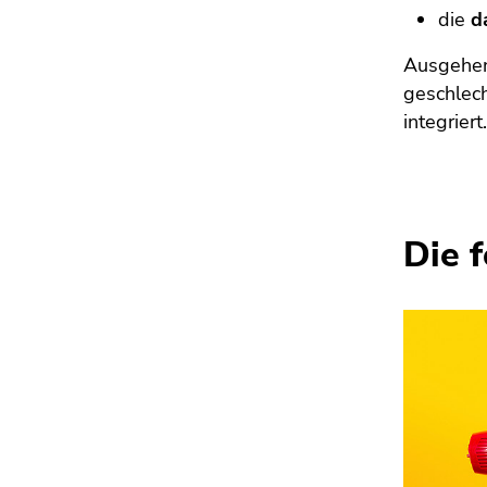
die
d
Ausgehen
geschlech
integriert
Die 