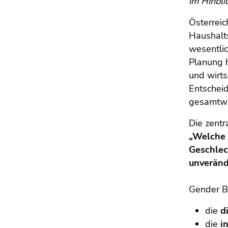
im Hinbli
Seitenbereichs.
Zur
Österreic
Übersicht
Haushalts
der
wesentlic
Seitenbereiche
Planung h
und wirts
Entschei
gesamtwir
Die zentr
„Welche 
Geschlec
unveränd
Gender B
die
di
die
i