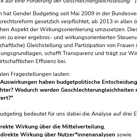
ck auf eine Förderung der Geschlechtergleichstellung." 
h hat Gender Budgeting seit Mai 2009 in der Bundesver
rechtsreform gesetzlich verpflichtet, ab 2013 in allen
hen Aspekt der Wirkungsorientierung umzusetzen. Dies 
in zu einer ergebnis- und wirkungsorientierten Steueru
chaftliche) Gleichstellung und Partizipation von Frauen 
dungsgrundlagen, schafft Transparenz und trägt zur Wi
tschaftlichen Effizienz bei.
alen Fragestellungen lauten:
Auswirkungen haben budgetpolitische Entscheidung
hter? Wodurch werden Geschlechterungleichheiten re
ert?"
udgeting bedeutet für uns dabei die Analyse auf drei 
rekte Wirkung über die Mittelverteilung
,
ndirekte Wirkung über Nutzer*innenanalysen
sowie