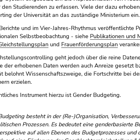
 den Studierenden zu erfassen. Viele der dazu erhoben
ting der Universität an das zuständige Ministerium ein.
 Berichte und im Vier-Jahres-Rhythmus veröffentlichte Pr
tionalen Selbstbeobachtung - siehe
Publikationen und M
Gleichstellungsplan
und
Frauenförderungsplan
veranker
hstellungscontrolling geht jedoch über die reine Daten
 der erhobenen Daten werden auch Anreize gesetzt bzw.
ät belohnt Wissenschaftszweige, die Fortschritte bei d
rn erzielen.
tliches Instrument hierzu ist Gender Budgeting.
udgeting besteht in der (Re-)Organisation, Verbesseru
itischen Prozessen. Es bedeutet eine genderbasierte Be
erspektive auf allen Ebenen des Budgetprozesses und