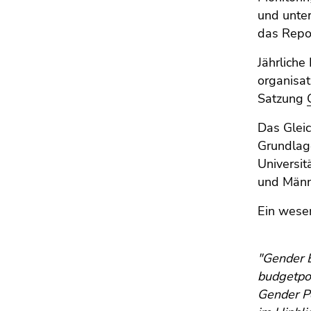
4)
und unter
Zu
das Repor
den
Zusatzinformationen
Jährliche
(Zugriffstaste
organisa
5)
Satzung
Zu
den
Das Gleic
Seiteneinstellungen
Grundlage
(Benutzer/Sprache)
Universit
(Zugriffstaste
und Männe
8)
Zur
Ein wesen
Suche
(Zugriffstaste
9)
"Gender B
budgetpol
Ende
Gender P
dieses