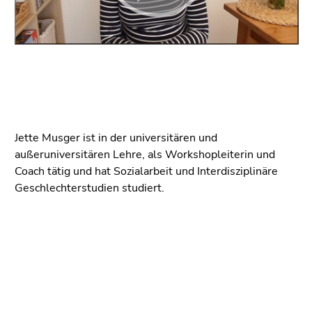
Seitenbereichs.
Zur
Übersicht
der
Seitenbereiche
Jette Musger ist in der universitären und
außeruniversitären Lehre, als Workshopleiterin und
Coach tätig und hat Sozialarbeit und Interdisziplinäre
Geschlechterstudien studiert.