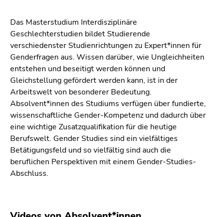
bestätigen
Sie diesen
Das Masterstudium Interdisziplinäre
Link.
Geschlechterstudien bildet Studierende
Beginn
verschiedenster Studienrichtungen zu Expert*innen für
Zum
des
Genderfragen aus. Wissen darüber, wie Ungleichheiten
Inhalt
Seitenbereichs:
entstehen und beseitigt werden können und
(Zugriffstaste
Seitenbereiche:
Gleichstellung gefördert werden kann, ist in der
1)
Arbeitswelt von besonderer Bedeutung.
Zur
Absolvent*innen des Studiums verfügen über fundierte,
Positionsanzeige
wissenschaftliche Gender-Kompetenz und dadurch über
(Zugriffstaste
eine wichtige Zusatzqualifikation für die heutige
2)
Berufswelt. Gender Studies sind ein vielfältiges
Zur
Betätigungsfeld und so vielfältig sind auch die
Hauptnavigation
beruflichen Perspektiven mit einem Gender-Studies-
(Zugriffstaste
Abschluss.
3)
Zur
Unternavigation
(Zugriffstaste
Videos von Absolvent*innen