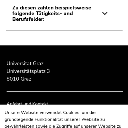
Zu diesen zählen beispielsweise
folgende Tätigkeits- und
Berufsfelder:
Beginn
Ende
Ende
des
dieses
dieses
Seitenbereichs:
Seitenbereichs.
Seitenbereichs.
Universität Graz
Zusatzinformationen:
Zur
Zur
Universitätsplatz 3
Übersicht
Übersicht
8010 Graz
der
der
Seitenbereiche
Seitenbereiche
Anfahrt und Kontakt
Kommunikation und Öffentlichkeitsarbeit
Unsere Website verwendet Cookies, um die
grundlegende Funktionalität unserer Website zu
Moodle
gewährleisten sowie die Zugriffe auf unserer Website zu
UNIGRAZonline