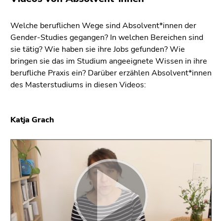
4)
Zu
Welche beruflichen Wege sind Absolvent*innen der
den
Gender-Studies gegangen? In welchen Bereichen sind
Zusatzinformationen
sie tätig? Wie haben sie ihre Jobs gefunden? Wie
(Zugriffstaste
bringen sie das im Studium angeeignete Wissen in ihre
5)
berufliche Praxis ein? Darüber erzählen Absolvent*innen
Zu
des Masterstudiums in diesen Videos:
den
Seiteneinstellungen
(Benutzer/Sprache)
Katja Grach
(Zugriffstaste
8)
Zur
Suche
(Zugriffstaste
9)
Ende
dieses