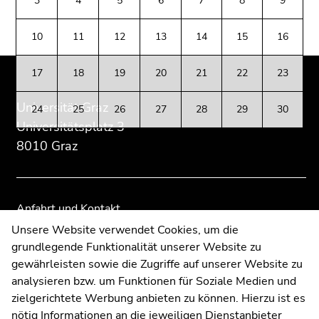
3
4
5
6
7
8
9
(Zugriffstaste
Zusatzinformationen:
Zur
Zur
5)
Übersicht
Übersicht
10
11
12
13
14
15
16
Zu
der
der
den
Seitenbereiche
Seitenbereiche
Seiteneinstellungen
17
18
19
20
21
22
23
(Benutzer/Sprache)
Universität Graz
(Zugriffstaste
24
25
26
27
28
29
30
8)
Universitätsplatz 3
Zur
8010 Graz
Suche
(Zugriffstaste
9)
Anfahrt und Kontakt
Ende
Kommunikation und Öffentlichkeitsarbeit
Unsere Website verwendet Cookies, um die
dieses
grundlegende Funktionalität unserer Website zu
Moodle
Seitenbereichs.
gewährleisten sowie die Zugriffe auf unserer Website zu
UNIGRAZonline
Zur
analysieren bzw. um Funktionen für Soziale Medien und
Impressum
Übersicht
zielgerichtete Werbung anbieten zu können. Hierzu ist es
Datenschutzerklärung
der
nötig Informationen an die jeweiligen Dienstanbieter