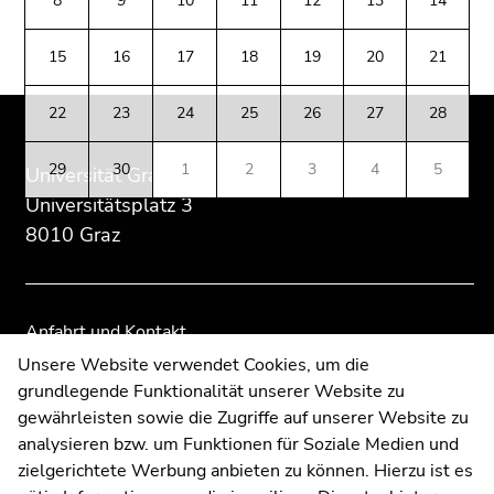
8
9
10
11
12
13
14
(Zugriffstaste
Zusatzinformationen:
Zur
Zur
5)
Übersicht
Übersicht
15
16
17
18
19
20
21
Zu
der
der
den
Seitenbereiche
Seitenbereiche
Seiteneinstellungen
22
23
24
25
26
27
28
(Benutzer/Sprache)
(Zugriffstaste
29
30
1
2
3
4
5
Universität Graz
8)
Universitätsplatz 3
Zur
8010 Graz
Suche
(Zugriffstaste
9)
Anfahrt und Kontakt
Ende
Kommunikation und Öffentlichkeitsarbeit
Unsere Website verwendet Cookies, um die
dieses
grundlegende Funktionalität unserer Website zu
Moodle
Seitenbereichs.
gewährleisten sowie die Zugriffe auf unserer Website zu
Zur
UNIGRAZonline
analysieren bzw. um Funktionen für Soziale Medien und
Übersicht
Impressum
zielgerichtete Werbung anbieten zu können. Hierzu ist es
der
Datenschutzerklärung