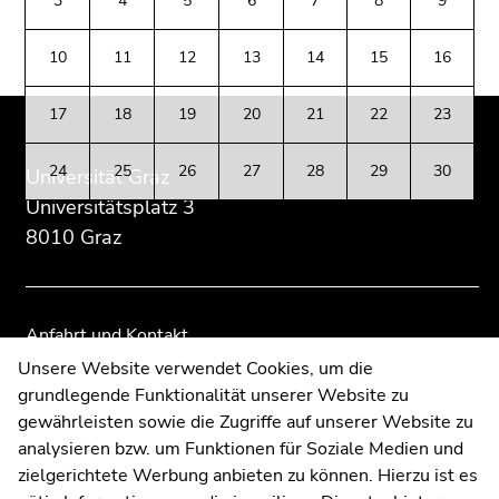
3
4
5
6
7
8
9
(Zugriffstaste
Zusatzinformationen:
Zur
Zur
5)
Übersicht
Übersicht
10
11
12
13
14
15
16
Zu
der
der
den
Seitenbereiche
Seitenbereiche
Seiteneinstellungen
17
18
19
20
21
22
23
(Benutzer/Sprache)
(Zugriffstaste
24
25
26
27
28
29
30
Universität Graz
8)
Universitätsplatz 3
Zur
8010 Graz
Suche
(Zugriffstaste
9)
Anfahrt und Kontakt
Ende
Kommunikation und Öffentlichkeitsarbeit
Unsere Website verwendet Cookies, um die
dieses
grundlegende Funktionalität unserer Website zu
Moodle
Seitenbereichs.
gewährleisten sowie die Zugriffe auf unserer Website zu
Zur
UNIGRAZonline
analysieren bzw. um Funktionen für Soziale Medien und
Übersicht
Impressum
zielgerichtete Werbung anbieten zu können. Hierzu ist es
der
Datenschutzerklärung